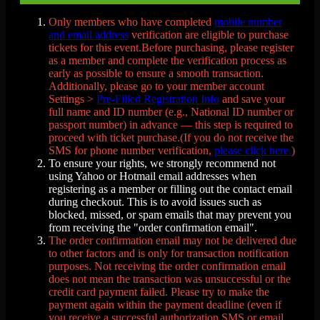
Only members who have completed
mobile number
and email address
verification are eligible to purchase
tickets for this event.Before purchasing, please register
as a member and complete the verification process as
early as possible to ensure a smooth transaction.
Additionally, please go to your member account
Settings >
Pre-Filled Registration Info
and save your
full name and ID number (e.g., National ID number or
passport number) in advance — this step is required to
proceed with ticket purchase.(If you do not receive the
SMS for phone number verification,
please click here.
)
To ensure your rights, we strongly recommend not
using Yahoo or Hotmail email addresses when
registering as a member or filling out the contact email
during checkout. This is to avoid issues such as
blocked, missed, or spam emails that may prevent you
from receiving the "order confirmation email".
The order confirmation email may not be delivered due
to other factors and is only for transaction notification
purposes. Not receiving the order confirmation email
does not mean the transaction was unsuccessful or the
credit card payment failed. Please try to make the
payment again within the payment deadline (even if
you receive a successful authorization SMS or email