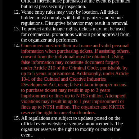
Official merchandise purchased at the event is permitted
but must pass security inspection.
Venue entry rules may vary by location. All ticket
holders must comply with both organizer and venue
regulations. Disruptive behavior may result in removal.
To protect artist image rights, tickets may not be used
for commercial promotions without prior approval from
the organizer and performers.
Consumers must use their real name and valid personal
information when purchasing tickets. If assisting others,
consent from the individual must be obtained. Using
false information may constitute document forgery
under Article 210 of the Criminal Code, punishable by
up to 5 years imprisonment. Additionally, under Article
10-1 of the Cultural and Creative Industries
Development Act, using false data or improper means
to purchase tickets may result in up to 3 years
imprisonment or fines up to NT$3 million. Attempted
violations may result in up to 1 year imprisonment or
fines up to NT$1 million. The organizer and KKTIX
reserve the right to cancel such orders.
All regulations are subject to updates posted on the
official event website or venue announcements. The
organizer reserves the right to modify or cancel the
event.