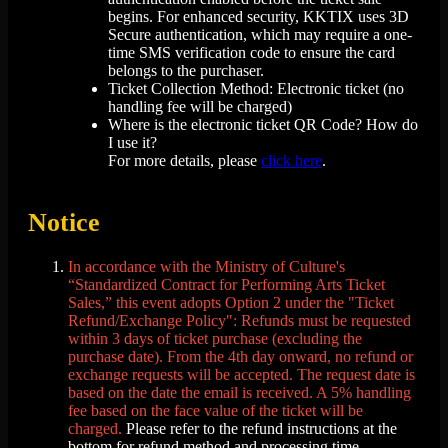
begins. For enhanced security, KKTIX uses 3D
Secure authentication, which may require a one-
time SMS verification code to ensure the card
belongs to the purchaser.
Ticket Collection Method: Electronic ticket (no
handling fee will be charged)
Where is the electronic ticket QR Code? How do
I use it?
For more details, please
click here
.
Notice
In accordance with the Ministry of Culture's
“Standardized Contract for Performing Arts Ticket
Sales,” this event adopts Option 2 under the "Ticket
Refund/Exchange Policy": Refunds must be requested
within 3 days of ticket purchase (excluding the
purchase date). From the 4th day onward, no refund or
exchange requests will be accepted. The request date is
based on the date the email is received. A 5% handling
fee based on the face value of the ticket will be
charged.
Please refer to the refund instructions at the
bottom for refund method and processing time.