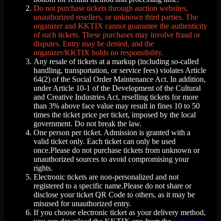
Do not purchase tickets through auction websites,
unauthorized resellers, or unknown third parties. The
organizer and KKTIX cannot guarantee the authenticity
of such tickets. These purchases may involve fraud or
disputes. Entry may be denied, and the
organizer/KKTIX holds no responsibility.
Any resale of tickets at a markup (including so-called
handling, transportation, or service fees) violates Article
64(2) of the Social Order Maintenance Act. In addition,
under Article 10-1 of the Development of the Cultural
and Creative Industries Act, reselling tickets for more
than 3% above face value may result in fines 10 to 50
times the ticket price per ticket, imposed by the local
government. Do not break the law.
One person per ticket. Admission is granted with a
valid ticket only. Each ticket can only be used
once.Please do not purchase tickets from unknown or
unauthorized sources to avoid compromising your
rights.
Electronic tickets are non-personalized and not
registered to a specific name.Please do not share or
disclose your ticket QR Code to others, as it may be
misused for unauthorized entry.
If you choose electronic ticket as your delivery method,