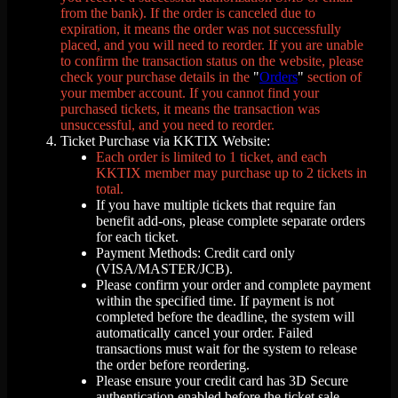
from the bank). If the order is canceled due to
expiration, it means the order was not successfully
placed, and you will need to reorder. If you are unable
to confirm the transaction status on the website, please
check your purchase details in the
"
Orders
"
section of
your member account. If you cannot find your
purchased tickets, it means the transaction was
unsuccessful, and you need to reorder.
Ticket Purchase via KKTIX Website:
Each order is limited to 1 ticket, and each
KKTIX member may purchase up to 2 tickets in
total.
If you have multiple tickets that require fan
benefit add-ons, please complete separate orders
for each ticket.
Payment Methods: Credit card only
(VISA/MASTER/JCB).
Please confirm your order and complete payment
within the specified time. If payment is not
completed before the deadline, the system will
automatically cancel your order. Failed
transactions must wait for the system to release
the order before reordering.
Please ensure your credit card has 3D Secure
authentication enabled before the ticket sale