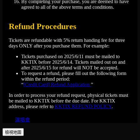
By completing your purchase, you are deemed to have
agreed to all of the above terms and conditions.
Refund Procedures
Tickets are refundable with 5% return handing fee for three
days ONLY after you purchase them. For example:
Tickets purchased on 2025/6/11 must be mailed to
KKTIX before 2025/6/14. Tickets mailed out on and
after 2025/6/15 for refund will NOT be accepted.
To request a refund, please fill out the following form
within the refund period:
“
[Credit Card] Refund Application
”
In order to process your refund request, physical tickets must
be mailed to KKTIX before the due date. For KKTIX
address, please refer to
KKTIX REFUND POLICY
.
演唱會
檢視地圖