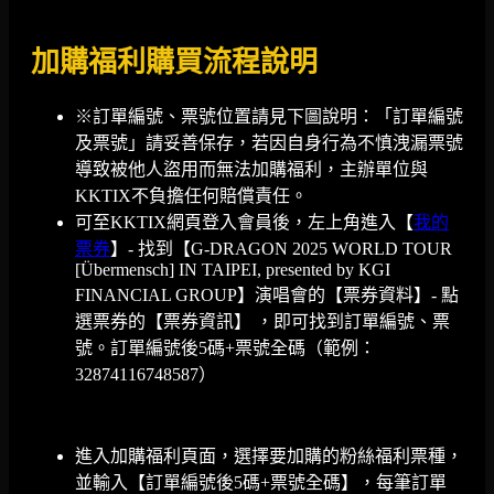
加購福利購買流程說明
※訂單編號、票號位置請見下圖說明：「訂單編號
及票號」請妥善保存，若因自身行為不慎洩漏票號
導致被他人盜用而無法加購福利，主辦單位與
KKTIX不負擔任何賠償責任。
可至KKTIX網頁登入會員後，左上角進入【
我的
票券
】- 找到【G-DRAGON 2025 WORLD TOUR
[Übermensch] IN TAIPEI, presented by KGI
FINANCIAL GROUP】演唱會的【票券資料】- 點
選票券的【票券資訊】 ，即可找到訂單編號、票
號。訂單編號後5碼+票號全碼（範例：
32874116748587）
進入加購福利頁面，選擇要加購的粉絲福利票種，
並輸入【訂單編號後5碼+票號全碼】，每筆訂單