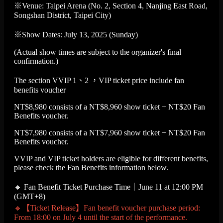
※Venue: Taipei Arena (No. 2, Section 4, Nanjing East Road,
Songshan District, Taipei City)
※Show Dates: July 13, 2025 (Sunday)
(Actual show times are subject to the organizer's final
confirmation.)
The section VVIP 1、2 ，VIP ticket price include fan
benefits voucher
NT$8,980 consists of a NT$8,960 show ticket + NT$20 Fan
Benefits voucher.
NT$7,980 consists of a NT$7,960 show ticket + NT$20 Fan
Benefits voucher.
VVIP and VIP ticket holders are eligible for different benefits,
please check the Fan Benefits information below.
🔹 Fan Benefit Ticket Purchase Time｜June 11 at 12:00 PM
(GMT+8)
🔹【Ticket Release】Fan benefit voucher purchase period:
From 18:00 on July 4 until the start of the performance.