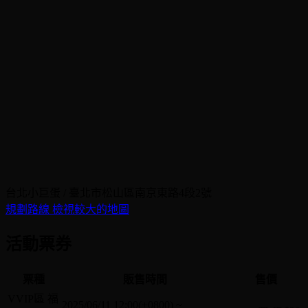
台北小巨蛋 / 臺北市松山區南京東路4段2號
規劃路線
檢視較大的地圖
活動票券
票種
販售時間
售價
VVIP區 福
2025/06/11 12:00(+0800)
~