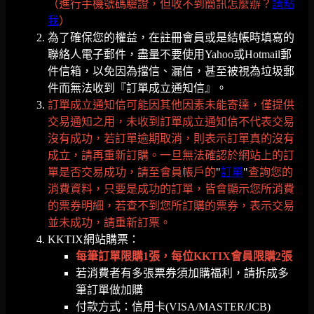
（進行手機號碼驗證，但收不到簡訊怎麼辦？
請點
我
）
為了確保您的權益，在註冊會員或是結帳時填寫的
聯絡人電子郵件，盡量不要使用Yahoo或Hotmail郵
件信箱，以免因為擋信、漏信，甚至被視為垃圾郵
件而無法收到『訂單成立通知信』。
訂單成立通知信可能因其他因素未能寄達，僅提供
交易通知之用，未收到訂單成立通知信不代表交易
沒有成功，若訂單逾期取消，則表示訂單真的沒有
成立，請再重新訂購。一旦無法確認於網站上的訂
單是否交易成功，請至會員帳戶的
"
訂單
"
查詢您的
消費資料，只要是成功的訂單，皆會顯示您所消費
的票券明細，若查不到您所訂購的票券，表示交易
並未成功，請重新訂票。
KKTIX網站購票：
每筆訂單限購1張，每位KKTIX會員限購2張
若消費者有多張票券須加購福利，請拆成多
筆訂單做加購
付款方式：信用卡(VISA/MASTER/JCB)