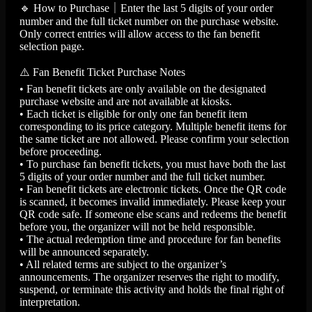
🔹 How to Purchase｜Enter the last 5 digits of your order
number and the full ticket number on the purchase website.
Only correct entries will allow access to the fan benefit
selection page.
⚠️ Fan Benefit Ticket Purchase Notes
• Fan benefit tickets are only available on the designated
purchase website and are not available at kiosks.
• Each ticket is eligible for only one fan benefit item
corresponding to its price category. Multiple benefit items for
the same ticket are not allowed. Please confirm your selection
before proceeding.
• To purchase fan benefit tickets, you must have both the last
5 digits of your order number and the full ticket number.
• Fan benefit tickets are electronic tickets. Once the QR code
is scanned, it becomes invalid immediately. Please keep your
QR code safe. If someone else scans and redeems the benefit
before you, the organizer will not be held responsible.
• The actual redemption time and procedure for fan benefits
will be announced separately.
• All related terms are subject to the organizer’s
announcements. The organizer reserves the right to modify,
suspend, or terminate this activity and holds the final right of
interpretation.