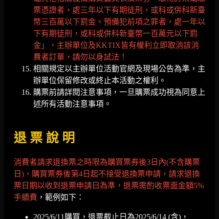
票憑證者，處三年以下有期徒刑，或科或併科新臺
幣三百萬以下罰金。預備犯前項之罪者，處一年以
下有期徒刑，或科或併科新臺幣一百萬元以下罰
金」，主辦單位及KKTIX皆有權利立即取消該消
費者訂單，請勿以身試法！
相關規定以主辦單位活動官網及現場公告為準，主
辦單位保留修改或終止本活動之權利。
購票前請詳閱注意事項，一旦購票成功視為同意上
述所有活動注意事項。
退 票 說 明
消費者請求退換票之時限為購買票券後3日內(不含購票
日)，購買票券後第4日起不接受退換票申請，請求退換
票日期以收到退票申請日為準，退票需酌收票面金額5%
手續費
，範例如下：
2025/6/11購買，退票截止日為2025/6/14 (含)，