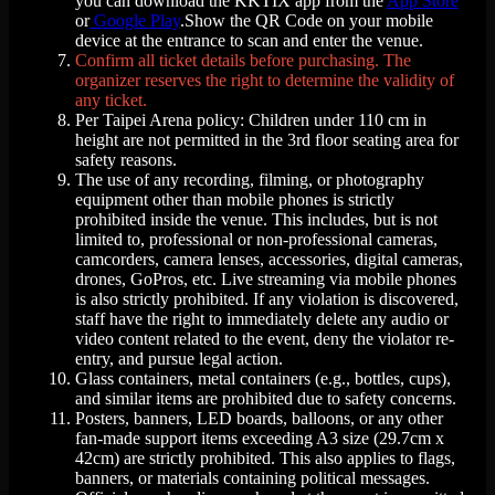
you can download the KKTIX app from the
App Store
or
Google Play
.Show the QR Code on your mobile
device at the entrance to scan and enter the venue.
Confirm all ticket details before purchasing. The
organizer reserves the right to determine the validity of
any ticket.
Per Taipei Arena policy: Children under 110 cm in
height are not permitted in the 3rd floor seating area for
safety reasons.
The use of any recording, filming, or photography
equipment other than mobile phones is strictly
prohibited inside the venue. This includes, but is not
limited to, professional or non-professional cameras,
camcorders, camera lenses, accessories, digital cameras,
drones, GoPros, etc. Live streaming via mobile phones
is also strictly prohibited. If any violation is discovered,
staff have the right to immediately delete any audio or
video content related to the event, deny the violator re-
entry, and pursue legal action.
Glass containers, metal containers (e.g., bottles, cups),
and similar items are prohibited due to safety concerns.
Posters, banners, LED boards, balloons, or any other
fan-made support items exceeding A3 size (29.7cm x
42cm) are strictly prohibited. This also applies to flags,
banners, or materials containing political messages.