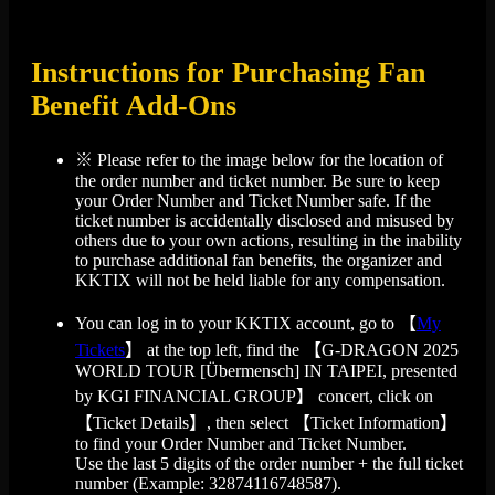
Instructions for Purchasing Fan
Benefit Add-Ons
※ Please refer to the image below for the location of
the order number and ticket number. Be sure to keep
your Order Number and Ticket Number safe. If the
ticket number is accidentally disclosed and misused by
others due to your own actions, resulting in the inability
to purchase additional fan benefits, the organizer and
KKTIX will not be held liable for any compensation.
You can log in to your KKTIX account, go to 【
My
Tickets
】 at the top left, find the 【G-DRAGON 2025
WORLD TOUR [Übermensch] IN TAIPEI, presented
by KGI FINANCIAL GROUP】 concert, click on
【Ticket Details】, then select 【Ticket Information】
to find your Order Number and Ticket Number.
Use the last 5 digits of the order number + the full ticket
number (Example: 32874116748587).