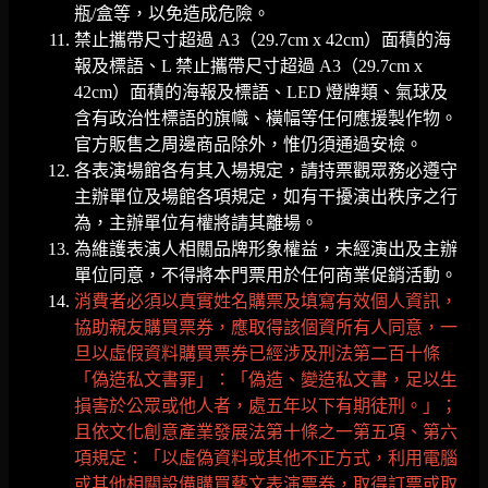
瓶/盒等，以免造成危險。
禁止攜帶尺寸超過 A3（29.7cm x 42cm）面積的海
報及標語、L 禁止攜帶尺寸超過 A3（29.7cm x
42cm）面積的海報及標語、LED 燈牌類、氣球及
含有政治性標語的旗幟、橫幅等任何應援製作物。
官方販售之周邊商品除外，惟仍須通過安檢。
各表演場館各有其入場規定，請持票觀眾務必遵守
主辦單位及場館各項規定，如有干擾演出秩序之行
為，主辦單位有權將請其離場。
為維護表演人相關品牌形象權益，未經演出及主辦
單位同意，不得將本門票用於任何商業促銷活動。
消費者必須以真實姓名購票及填寫有效個人資訊，
協助親友購買票券，應取得該個資所有人同意，一
旦以虛假資料購買票券已經涉及刑法第二百十條
「偽造私文書罪」：「偽造、變造私文書，足以生
損害於公眾或他人者，處五年以下有期徒刑。」；
且依文化創意產業發展法第十條之一第五項、第六
項規定：「以虛偽資料或其他不正方式，利用電腦
或其他相關設備購買藝文表演票券，取得訂票或取