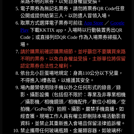
來路不明的票券，以免自身權益受損。
電子票券為無記名票券，請勿將票券QR Code任意
公開或提供給第三人，以防遭人冒領入場。
取票方式選擇電子票券可前往
App Store
／
Google
Play
下載KKTIX app，入場時以行動裝置秀出QR
Code；或直接列印QR Code 作為入場票券掃描入
場。
請於購票前確認購票細節。並呼籲您不要購買來路
不明的票券，以免自身權益受損，主辦單位將保留
認定票券合法性之權利。
依台北小巨蛋場地規定：身高110公分以下兒童，
不得進入3樓各區，以維護其安全。
場內嚴禁使用除手機以外之任何形式的錄音／錄
影、攝影設備（包括但不限於：專業及非專業相機
／攝影機／相機鏡頭／相機配件／數位小相機／空
拍機／GoPro等）拍照、攝影。嚴禁手機直播，如
經查獲，現場工作人員有權立即刪除本場活動影音
資料，並禁止其重新進入會場且保留法律追訴權。
禁止攜帶任何玻璃瓶類、金屬類容器，如玻璃杯/