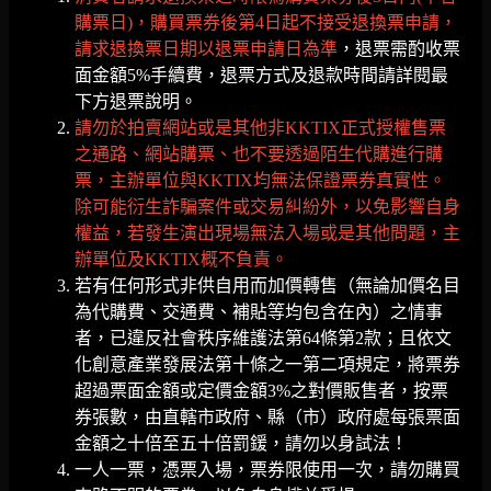
購票日)，購買票券後第4日起不接受退換票申請，
請求退換票日期以退票申請日為準
，退票需酌收票
面金額5%手續費，退票方式及退款時間請詳閱最
下方退票說明。
請勿於拍賣網站或是其他非KKTIX正式授權售票
之通路、網站購票、也不要透過陌生代購進行購
票，主辦單位與KKTIX均無法保證票券真實性。
除可能衍生詐騙案件或交易糾紛外，以免影響自身
權益，若發生演出現場無法入場或是其他問題，主
辦單位及KKTIX概不負責。
若有任何形式非供自用而加價轉售（無論加價名目
為代購費、交通費、補貼等均包含在內）之情事
者，已違反社會秩序維護法第64條第2款；且依文
化創意產業發展法第十條之一第二項規定，將票券
超過票面金額或定價金額3%之對價販售者，按票
券張數，由直轄市政府、縣（市）政府處每張票面
金額之十倍至五十倍罰鍰，請勿以身試法！
一人一票，憑票入場，票券限使用一次，請勿購買