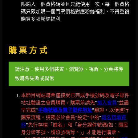
限輸入一個資格碼並且只能使用一次，每一個資格
碼只限加購一個門票價格對應粉絲福利，不得重複
購買多項粉絲福利
購 票 方 式
請注意：使用多個裝置、瀏覽器、視窗、分頁將導
致購票失敗或異常
本節目網站購票僅接受已完成手機號碼及電子郵件
地址驗證之會員購買，購票前請先
"
加入會員
"
並盡
早完成
"
手機號碼及電子郵件地址
"
驗證，以便進行
購票流程。請務必於會員"設定"中的
"
報名預填資
料
"
先行存檔「姓名」和「身分證件號碼(如：國民
身分證字號、護照號碼等。)」才能進行購票。